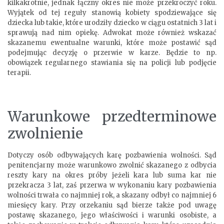
kilkakrotnie, jednak łączny okres nie może przekroczyć roku.
Wyjątek od tej reguły stanowią kobiety spodziewające się
dziecka lub takie, które urodziły dziecko w ciągu ostatnich 3 lat i
sprawują nad nim opiekę. Adwokat może również wskazać
skazanemu ewentualne warunki, które może postawić sąd
podejmując decyzję o przerwie w karze. Będzie to np.
obowiązek regularnego stawiania się na policji lub podjęcie
terapii.
Warunkowe przedterminowe
zwolnienie
Dotyczy osób odbywających karę pozbawienia wolności. Sąd
penitencjarny może warunkowo zwolnić skazanego z odbycia
reszty kary na okres próby jeżeli kara lub suma kar nie
przekracza 3 lat, zaś przerwa w wykonaniu kary pozbawienia
wolności trwała co najmniej rok, a skazany odbył co najmniej 6
miesięcy kary. Przy orzekaniu sąd bierze także pod uwagę
postawę skazanego, jego właściwości i warunki osobiste, a