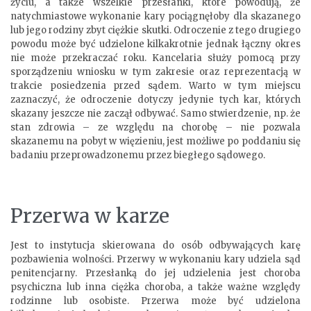
życiu, a także wszelkie przesłanki, które powodują, że
natychmiastowe wykonanie kary pociągnęłoby dla skazanego
lub jego rodziny zbyt ciężkie skutki. Odroczenie z tego drugiego
powodu może być udzielone kilkakrotnie jednak łączny okres
nie może przekraczać roku. Kancelaria służy pomocą przy
sporządzeniu wniosku w tym zakresie oraz reprezentacją w
trakcie posiedzenia przed sądem. Warto w tym miejscu
zaznaczyć, że odroczenie dotyczy jedynie tych kar, których
skazany jeszcze nie zaczął odbywać. Samo stwierdzenie, np. że
stan zdrowia – ze względu na chorobę – nie pozwala
skazanemu na pobyt w więzieniu, jest możliwe po poddaniu się
badaniu przeprowadzonemu przez biegłego sądowego.
Przerwa w karze
Jest to instytucja skierowana do osób odbywających karę
pozbawienia wolności. Przerwy w wykonaniu kary udziela sąd
penitencjarny. Przesłanką do jej udzielenia jest choroba
psychiczna lub inna ciężka choroba, a także ważne względy
rodzinne lub osobiste. Przerwa może być udzielona