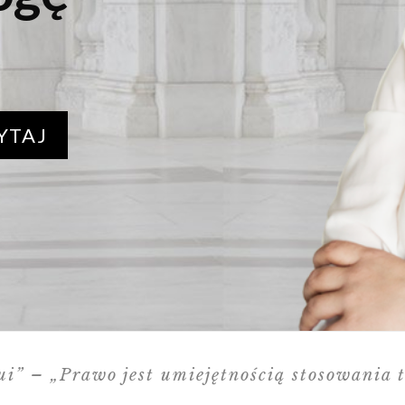
YTAJ
qui” – „Prawo jest umiejętnością stosowania t