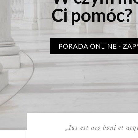
C
i
p
o
m
ó
c
?
PORADA ONLINE - ZAP
„Ius est ars boni et ae