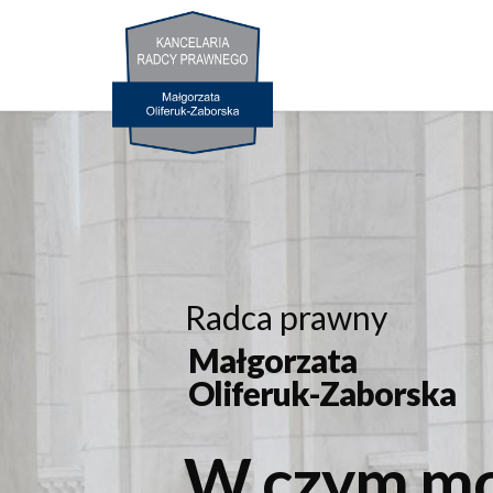
Radca prawny
Małgorzata
Oliferuk-Zaborska
W
c
z
y
m
m