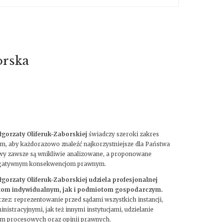
orska
gorzaty Oliferuk-Zaborskiej
świadczy szeroki zakres
ym, aby każdorazowo znaleźć najkorzystniejsze dla Państwa
wy zawsze są wnikliwie analizowane, a proponowane
negatywnym konsekwencjom prawnym.
orzaty Oliferuk-Zaborskiej udziela profesjonalnej
tom indywidualnym, jak i podmiotom gospodarczym.
zez: reprezentowanie przed sądami wszystkich instancji,
istracyjnymi, jak też innymi instytucjami, udzielanie
sm procesowych oraz opinii prawnych.