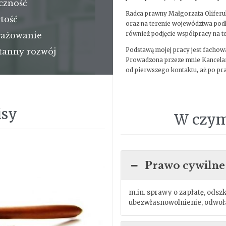
czność
→
Radca prawny Małgorzata Oliferu
tość
→
oraz na terenie województwa podl
również podjęcie współpracy na te
ażowanie
→
Podstawą mojej pracy jest facho
tanny rozwój
→
Prowadzona przeze mnie Kancelari
od pierwszego kontaktu, aż po p
isy
W czym
Prawo cywilne
m.in. sprawy o zapłatę, odsz
ubezwłasnowolnienie, odwoła