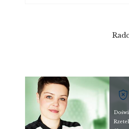
Radc

Doświ
Rzete