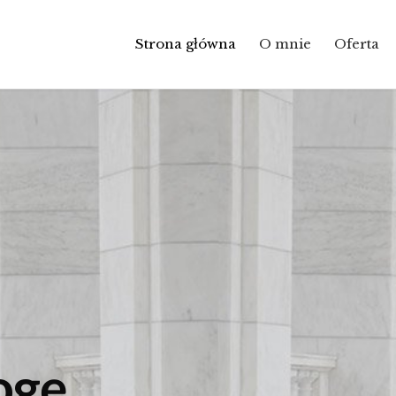
Strona główna
O mnie
Oferta
o
g
ę