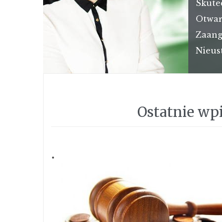
Skute
Otwar
Zaang
Nieus
Ostatnie wp