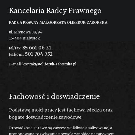
Kancelaria Radcy Prawnego
RADCA PRAWNY MAŁGORZATA OLIFERUK-ZABORSKA
ul. Młynowa 38/94
15-404 Białystok
85 661 06 21
tel/fax:
501 704 752
tel.kom.:
E-mail:
kontakt@oliferuk-zaborska.pl
Sprawdź lokalizację na mapie →
Fachowość i doświadczenie
Podstawą mojej pracy jest fachowa wiedza oraz
bogate doświadczenie zawodowe.
Prowadzone sprawy są zawsze wnikliwie analizowane, a
proponowane rozwiązania pozwolą zapobiec negatywnym