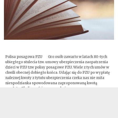
Polisa posagowa PZU z lat 80-tych, a
waloryzacja.
Polisa posagowa PZU Gro osób zawarło w latach 80-tych
ubiegłego stulecia tzw. umowy ubezpieczenia zaopatrzenia
dzieci w PZU tzw polisy posagowe PZU. Wiele z tych umów w
chwili obecnej dobiegło końca. Udając się do PZU po wypłatę
należnej kwoty z tytułu ubezpieczenia czeka nas nie miła
niespodzianka spowodowana zaproponowaną kwotą
wypłaty. Okolicznością powszechnie znaną…
ADW. MAŁGORZATA OLIFERUK-ZABORSKA
